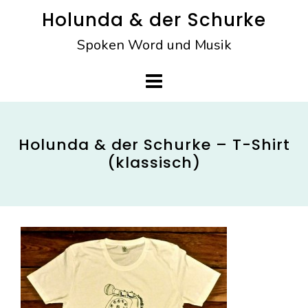
Skip
Holunda & der Schurke
to
Spoken Word und Musik
content
Holunda & der Schurke – T-Shirt
(klassisch)